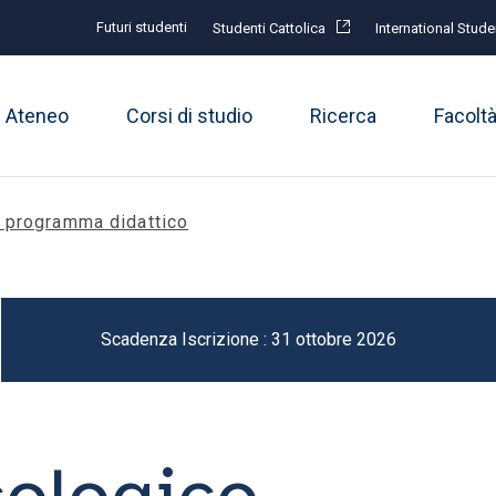
Futuri studenti
Studenti Cattolica
International Stude
Ateneo
Corsi di studio
Ricerca
Facolt
e programma didattico
Scadenza Iscrizione : 31 ottobre 2026
ologico