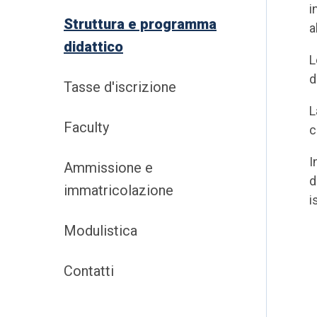
i
Struttura e programma
a
didattico
L
d
Tasse d'iscrizione
L
Faculty
c
I
Ammissione e
d
immatricolazione
i
Modulistica
Contatti