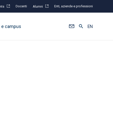
Docenti
Enti, aziende e professioni
nts
Alumni
à e campus
EN