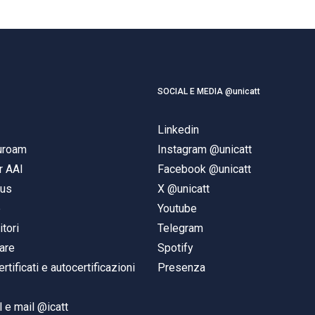
SOCIAL E MEDIA @unicatt
Linkedin
duroam
Instagram @unicatt
r AAI
Facebook @unicatt
pus
X @unicatt
e
Youtube
itori
Telegram
are
Spotify
ertificati e autocertificazioni
Presenza
 e mail @icatt