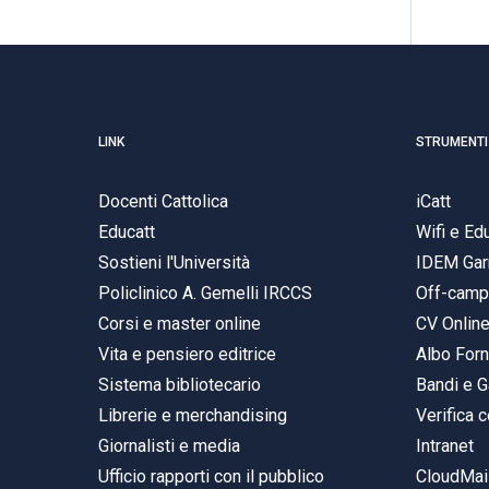
LINK
STRUMENTI
Docenti Cattolica
iCatt
Educatt
Wifi e E
Sostieni l'Università
IDEM Gar
Policlinico A. Gemelli IRCCS
Off-cam
Corsi e master online
CV Onlin
Vita e pensiero editrice
Albo Forn
Sistema bibliotecario
Bandi e G
Librerie e merchandising
Verifica c
Giornalisti e media
Intranet
Ufficio rapporti con il pubblico
CloudMail