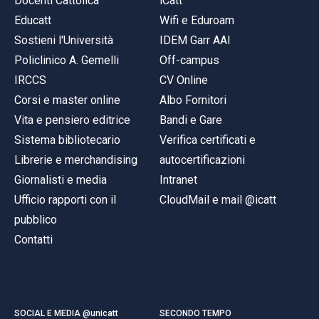
Docenti Cattolica
iCatt
Educatt
Wifi e Eduroam
Sostieni l'Università
IDEM Garr AAI
Policlinico A. Gemelli
Off-campus
IRCCS
CV Online
Corsi e master online
Albo Fornitori
Vita e pensiero editrice
Bandi e Gare
Sistema bibliotecario
Verifica certificati e
Librerie e merchandising
autocertificazioni
Giornalisti e media
Intranet
Ufficio rapporti con il
CloudMail e mail @icatt
pubblico
Contatti
SOCIAL E MEDIA @unicatt
SECONDO TEMPO