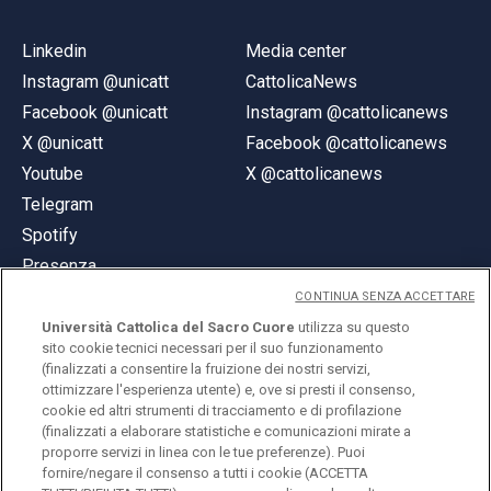
Linkedin
Media center
Instagram @unicatt
CattolicaNews
Facebook @unicatt
Instagram @cattolicanews
X @unicatt
Facebook @cattolicanews
Youtube
X @cattolicanews
Telegram
Spotify
Presenza
CONTINUA SENZA ACCETTARE
Università Cattolica del Sacro Cuore
utilizza su questo
sito cookie tecnici necessari per il suo funzionamento
(finalizzati a consentire la fruizione dei nostri servizi,
ottimizzare l'esperienza utente) e, ove si presti il consenso,
© Università Cattolica del Sacro Cuore
cookie ed altri strumenti di tracciamento e di profilazione
Largo A. Gemelli 1, 20123 Milano
(finalizzati a elaborare statistiche e comunicazioni mirate a
proporre servizi in linea con le tue preferenze). Puoi
PI 02133120150
fornire/negare il consenso a tutti i cookie (ACCETTA