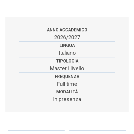
ACCEDI ALLA MAIL ICATT
SEI UN DOCENTE O UN MEMBRO DELLO STAFF
ACCEDI A CLOUDMAIL
ANNO ACCADEMICO
2026/2027
LINGUA
Italiano
TIPOLOGIA
Master I livello
FREQUENZA
Full time
MODALITÀ
In presenza