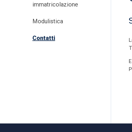
immatricolazione
Modulistica
Contatti
L
T
E
P