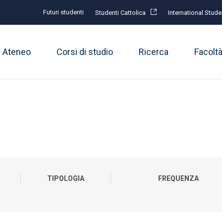
Futuri studenti
Studenti Cattolica
International Stude
Ateneo
Corsi di studio
Ricerca
Facolt
TIPOLOGIA
FREQUENZA