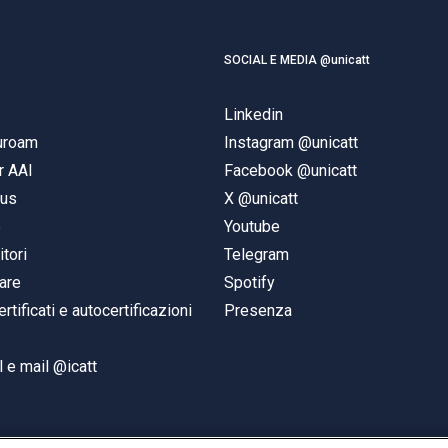
SOCIAL E MEDIA @unicatt
Linkedin
duroam
Instagram @unicatt
r AAI
Facebook @unicatt
pus
X @unicatt
e
Youtube
itori
Telegram
are
Spotify
ertificati e autocertificazioni
Presenza
 e mail @icatt