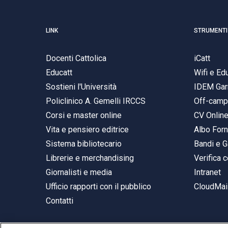
LINK
STRUMENTI
Docenti Cattolica
iCatt
Educatt
Wifi e E
Sostieni l'Università
IDEM Gar
Policlinico A. Gemelli IRCCS
Off-cam
Corsi e master online
CV Onlin
Vita e pensiero editrice
Albo Forn
Sistema bibliotecario
Bandi e G
Librerie e merchandising
Verifica c
Giornalisti e media
Intranet
Ufficio rapporti con il pubblico
CloudMail
Contatti