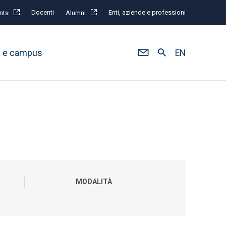
Docenti
Enti, aziende e professioni
nts
Alumni
à e campus
EN
MODALITÀ