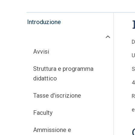
Introduzione
D
Avvisi
U
Struttura e programma
S
didattico
4
Tasse d'iscrizione
R
e
Faculty
Ammissione e