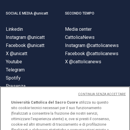
SOCIAL E MEDIA @unicatt
SECONDO TEMPO
Linkedin
Media center
Instagram @unicatt
CattolicaNews
Facebook @unicatt
Instagram @cattolicanews
X @unicatt
Facebook @cattolicanews
Youtube
X @cattolicanews
Telegram
Spotify
Presenza
CONTINUA SENZA ACCETTARE
Università Cattolica del Sacro Cuore
utilizza su questo
sito cookie tecnici necessari per il suo funzionamento
(finalizzati a consentire la fruizione dei nostri servizi,
ottimizzare l'esperienza utente) e, ove si presti il consenso,
© Università Cattolica del Sacro Cuore
cookie ed altri strumenti di tracciamento e di profilazione
Largo A. Gemelli 1, 20123 Milano
(finalizzati a elaborare statistiche e comunicazioni mirate a