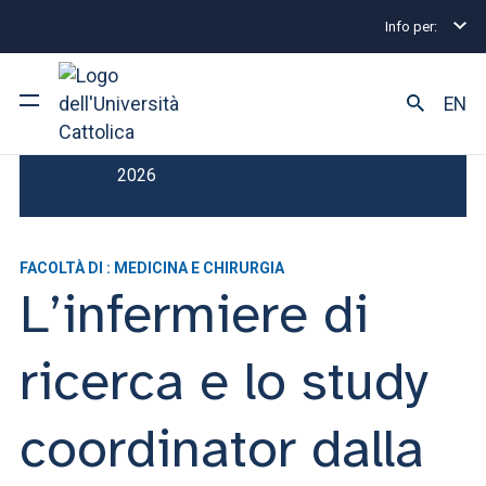
Info per:
Master
L’infermiere di ricerca e lo study coordinator 
EN
Scadenza Iscrizione : 31 ottobre
Ateneo
2026
Corsi di studio
FACOLTÀ DI : MEDICINA E CHIRURGIA
Ricerca
L’infermiere di
Facoltà e campus
ricerca e lo study
coordinator dalla
SEI UNO STUDENTE ISCRITTO?