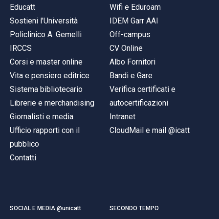
Educatt
Wifi e Eduroam
Sostieni l'Università
IDEM Garr AAI
Policlinico A. Gemelli
Off-campus
IRCCS
CV Online
Corsi e master online
Albo Fornitori
Vita e pensiero editrice
Bandi e Gare
Sistema bibliotecario
Verifica certificati e
Librerie e merchandising
autocertificazioni
Giornalisti e media
Intranet
Ufficio rapporti con il
CloudMail e mail @icatt
pubblico
Contatti
SOCIAL E MEDIA @unicatt
SECONDO TEMPO