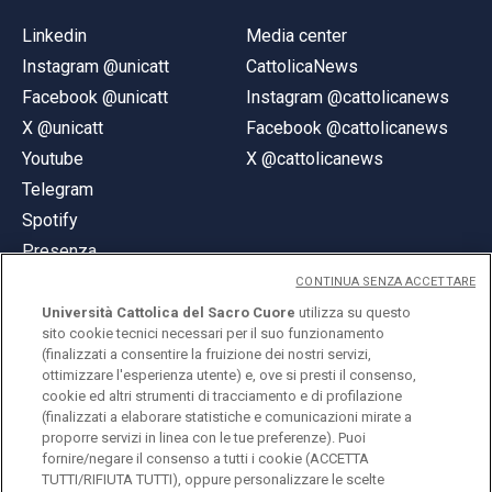
Linkedin
Media center
Instagram @unicatt
CattolicaNews
Facebook @unicatt
Instagram @cattolicanews
X @unicatt
Facebook @cattolicanews
Youtube
X @cattolicanews
Telegram
Spotify
Presenza
CONTINUA SENZA ACCETTARE
Università Cattolica del Sacro Cuore
utilizza su questo
sito cookie tecnici necessari per il suo funzionamento
(finalizzati a consentire la fruizione dei nostri servizi,
ottimizzare l'esperienza utente) e, ove si presti il consenso,
© Università Cattolica del Sacro Cuore
cookie ed altri strumenti di tracciamento e di profilazione
Largo A. Gemelli 1, 20123 Milano
(finalizzati a elaborare statistiche e comunicazioni mirate a
proporre servizi in linea con le tue preferenze). Puoi
PI 02133120150
fornire/negare il consenso a tutti i cookie (ACCETTA
TUTTI/RIFIUTA TUTTI), oppure personalizzare le scelte