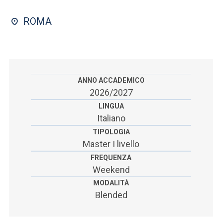
ACCEDI ALLA MAIL ICATT
ROMA
SEI UN DOCENTE O UN MEMBRO DELLO STAFF
ACCEDI A CLOUDMAIL
ANNO ACCADEMICO
2026/2027
LINGUA
Italiano
TIPOLOGIA
Master I livello
FREQUENZA
Weekend
MODALITÀ
Blended