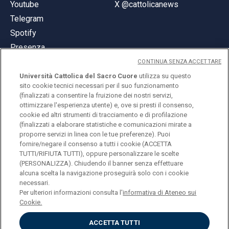
Youtube
X @cattolicanews
Telegram
Spotify
Presenza
CONTINUA SENZA ACCETTARE
Università Cattolica del Sacro Cuore
utilizza su questo
sito cookie tecnici necessari per il suo funzionamento
(finalizzati a consentire la fruizione dei nostri servizi,
ottimizzare l'esperienza utente) e, ove si presti il consenso,
© Università Cattolica del Sacro Cuore
cookie ed altri strumenti di tracciamento e di profilazione
Largo A. Gemelli 1, 20123 Milano
(finalizzati a elaborare statistiche e comunicazioni mirate a
proporre servizi in linea con le tue preferenze). Puoi
PI 02133120150
fornire/negare il consenso a tutti i cookie (ACCETTA
TUTTI/RIFIUTA TUTTI), oppure personalizzare le scelte
(PERSONALIZZA). Chiudendo il banner senza effettuare
alcuna scelta la navigazione proseguirà solo con i cookie
ENGLISH
necessari.
Per ulteriori informazioni consulta l'
informativa di Ateneo sui
Cookie.
ACCETTA TUTTI