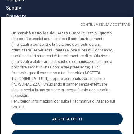
Spotify
Presenza
CONTINUA SENZA ACCETTARE
Università Cattolica del Sacro Cuore
utilizza su questo
sito cookie tecnici necessari per il suo funzionamento
(finalizzati a consentire la fruizione dei nostri servizi,
ottimizzare l'esperienza utente) e, ove si presti il consenso,
© Università Cattolica del Sacro Cuore
cookie ed altri strumenti di tracciamento e di profilazione
Largo A. Gemelli 1, 20123 Milano
(finalizzati a elaborare statistiche e comunicazioni mirate a
proporre servizi in linea con le tue preferenze). Puoi
PI 02133120150
fornire/negare il consenso a tutti i cookie (ACCETTA
TUTTI/RIFIUTA TUTTI), oppure personalizzare le scelte
(PERSONALIZZA). Chiudendo il banner senza effettuare
alcuna scelta la navigazione proseguirà solo con i cookie
ENGLISH
necessari.
Per ulteriori informazioni consulta l'
informativa di Ateneo sui
Cookie.
ACCETTA TUTTI
Privacy
Accessibilità