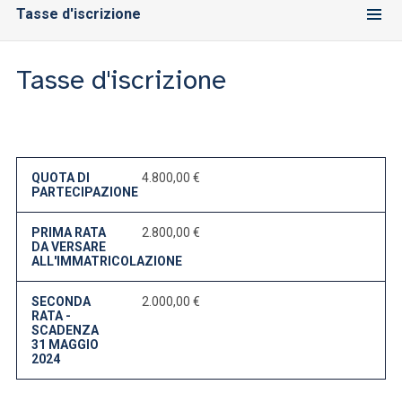
ACCEDI ALLA MAIL ICATT
Tasse d'iscrizione
SEI UN DOCENTE O UN MEMBRO DELLO STAFF
Tasse d'iscrizione
ACCEDI A CLOUDMAIL
QUOTA DI
4.800,00 €
PARTECIPAZIONE
PRIMA RATA
2.800,00 €
DA VERSARE
ALL'IMMATRICOLAZIONE
SECONDA
2.000,00 €
RATA -
SCADENZA
31 MAGGIO
2024