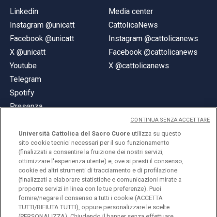
Linkedin
Media center
Instagram @unicatt
CattolicaNews
Facebook @unicatt
Instagram @cattolicanews
X @unicatt
Facebook @cattolicanews
Youtube
X @cattolicanews
Telegram
Spotify
Presenza
CONTINUA SENZA ACCETTARE
Università Cattolica del Sacro Cuore
utilizza su questo
sito cookie tecnici necessari per il suo funzionamento
(finalizzati a consentire la fruizione dei nostri servizi,
ottimizzare l'esperienza utente) e, ove si presti il consenso,
© Università Cattolica del Sacro Cuore
cookie ed altri strumenti di tracciamento e di profilazione
Largo A. Gemelli 1, 20123 Milano
(finalizzati a elaborare statistiche e comunicazioni mirate a
proporre servizi in linea con le tue preferenze). Puoi
PI 02133120150
fornire/negare il consenso a tutti i cookie (ACCETTA
TUTTI/RIFIUTA TUTTI), oppure personalizzare le scelte
(PERSONALIZZA). Chiudendo il banner senza effettuare