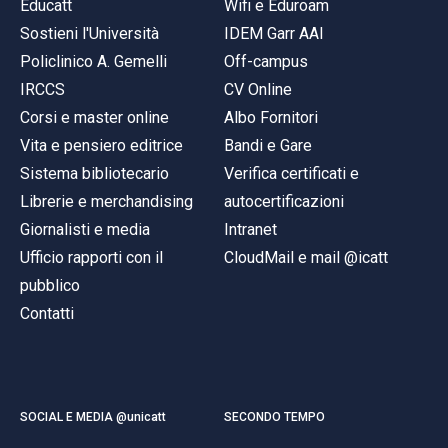
Educatt
Wifi e Eduroam
Sostieni l'Università
IDEM Garr AAI
Policlinico A. Gemelli
Off-campus
IRCCS
CV Online
Corsi e master online
Albo Fornitori
Vita e pensiero editrice
Bandi e Gare
Sistema bibliotecario
Verifica certificati e
Librerie e merchandising
autocertificazioni
Giornalisti e media
Intranet
Ufficio rapporti con il
CloudMail e mail @icatt
pubblico
Contatti
SOCIAL E MEDIA @unicatt
SECONDO TEMPO