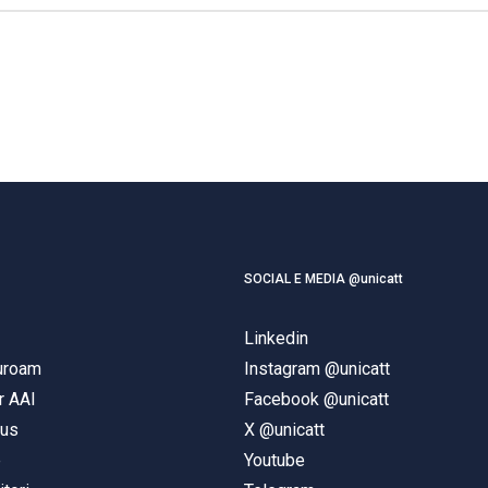
SOCIAL E MEDIA @unicatt
Linkedin
duroam
Instagram @unicatt
r AAI
Facebook @unicatt
pus
X @unicatt
e
Youtube