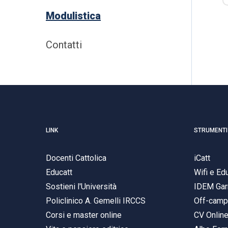
Modulistica
Contatti
LINK
STRUMENTI
Docenti Cattolica
iCatt
Educatt
Wifi e E
Sostieni l'Università
IDEM Gar
Policlinico A. Gemelli IRCCS
Off-cam
Corsi e master online
CV Onlin