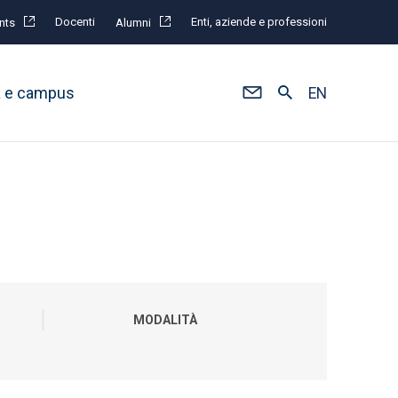
Docenti
Enti, aziende e professioni
nts
Alumni
à e campus
EN
MODALITÀ