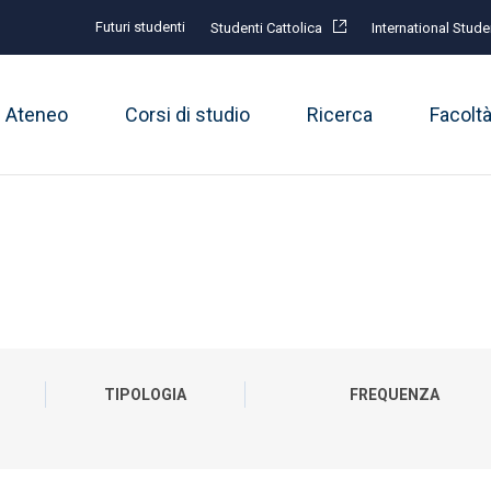
Futuri studenti
Studenti Cattolica
International Stude
Ateneo
Corsi di studio
Ricerca
Facolt
TIPOLOGIA
FREQUENZA