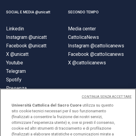
SOCIAL E MEDIA @unicatt
SECONDO TEMPO
Linkedin
Media center
Instagram @unicatt
CattolicaNews
Facebook @unicatt
Instagram @cattolicanews
X @unicatt
Facebook @cattolicanews
Youtube
X @cattolicanews
Telegram
Spotify
Presenza
CONTINUA SENZA ACCETTARE
Università Cattolica del Sacro Cuore
utilizza su questo
sito cookie tecnici necessari per il suo funzionamento
(finalizzati a consentire la fruizione dei nostri servizi,
ottimizzare l'esperienza utente) e, ove si presti il consenso,
© Università Cattolica del Sacro Cuore
cookie ed altri strumenti di tracciamento e di profilazione
Largo A. Gemelli 1, 20123 Milano
(finalizzati a elaborare statistiche e comunicazioni mirate a