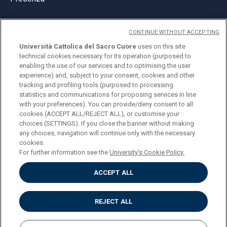
CONTINUE WITHOUT ACCEPTING
Università Cattolica del Sacro Cuore
uses on this site
technical cookies necessary for its operation (purposed to
© Università Cattolica del Sacro Cuore
enabling the use of our services and to optimising the user
Largo A. Gemelli 1, 20123 Milano
experience) and, subject to your consent, cookies and other
tracking and profiling tools (purposed to processing
PI 02133120150
statistics and communications for proposing services in line
with your preferences). You can provide/deny consent to all
cookies (ACCEPT ALL/REJECT ALL), or customise your
choices (SETTINGS). If you close the banner without making
ENGLISH
any choices, navigation will continue only with the necessary
cookies.
For further information see the
University's Cookie Policy.
ACCEPT ALL
Privacy
Accessibilità
Cookies
REJECT ALL
Impostazione Cookies