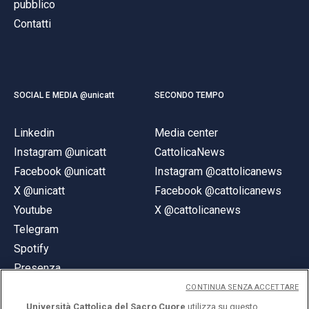
pubblico
Contatti
SOCIAL E MEDIA @unicatt
SECONDO TEMPO
Linkedin
Media center
Instagram @unicatt
CattolicaNews
Facebook @unicatt
Instagram @cattolicanews
X @unicatt
Facebook @cattolicanews
Youtube
X @cattolicanews
Telegram
Spotify
Presenza
CONTINUA SENZA ACCETTARE
Università Cattolica del Sacro Cuore
utilizza su questo