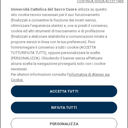
CONTINUA SENZA ACCETTARE
Università Cattolica del Sacro Cuore
utilizza su questo
sito cookie tecnici necessari per il suo funzionamento
(finalizzati a consentire la fruizione dei nostri servizi,
ottimizzare l'esperienza utente) e, ove si presti il consenso,
© Università Cattolica del Sacro Cuore
cookie ed altri strumenti di tracciamento e di profilazione
Largo A. Gemelli 1, 20123 Milano
(finalizzati a elaborare statistiche e comunicazioni mirate a
proporre servizi in linea con le tue preferenze). Puoi
PI 02133120150
fornire/negare il consenso a tutti i cookie (ACCETTA
TUTTI/RIFIUTA TUTTI), oppure personalizzare le scelte
(PERSONALIZZA). Chiudendo il banner senza effettuare
alcuna scelta la navigazione proseguirà solo con i cookie
ENGLISH
necessari.
Per ulteriori informazioni consulta l'
informativa di Ateneo sui
Cookie.
ACCETTA TUTTI
Privacy
Accessibilità
Cookies
RIFIUTA TUTTI
Impostazione Cookies
PERSONALIZZA