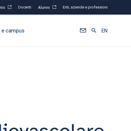
Docenti
Enti, aziende e professioni
nts
Alumni
à e campus
EN
diovascolare