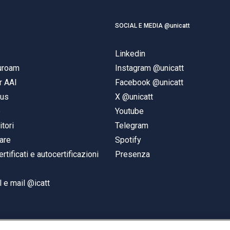
SOCIAL E MEDIA @unicatt
Linkedin
duroam
Instagram @unicatt
r AAI
Facebook @unicatt
pus
X @unicatt
e
Youtube
itori
Telegram
are
Spotify
ertificati e autocertificazioni
Presenza
 e mail @icatt