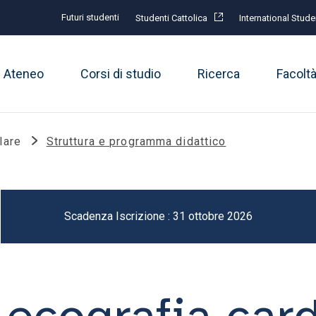
Futuri studenti
Studenti Cattolica
International Stude
Ateneo
Corsi di studio
Ricerca
Facolt
lare
Struttura e programma didattico
Scadenza Iscrizione : 31 ottobre 2026
 ecografia car