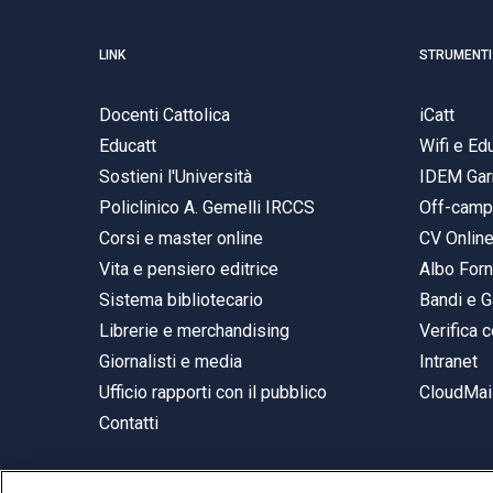
LINK
STRUMENTI
Docenti Cattolica
iCatt
Educatt
Wifi e E
Sostieni l'Università
IDEM Gar
Policlinico A. Gemelli IRCCS
Off-cam
Corsi e master online
CV Onlin
Vita e pensiero editrice
Albo Forn
Sistema bibliotecario
Bandi e G
Librerie e merchandising
Verifica c
Giornalisti e media
Intranet
Ufficio rapporti con il pubblico
CloudMail
Contatti