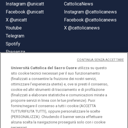
Instagram @unicatt
CattolicaNews
Facebook @unicatt
Instagram @cattolicanews
X @unicatt
Facebook @cattolicanews
Youtube
X @cattolicanews
Telegram
Spotify
Presenza
CONTINUA SENZA ACCETTARE
Università Cattolica del Sacro Cuore
utilizza su questo
sito cookie tecnici necessari per il suo funzionamento
(finalizzati a consentire la fruizione dei nostri servizi,
ottimizzare l'esperienza utente) e, ove si presti il consenso,
© Università Cattolica del Sacro Cuore
cookie ed altri strumenti di tracciamento e di profilazione
Largo A. Gemelli 1, 20123 Milano
(finalizzati a elaborare statistiche e comunicazioni mirate a
proporre servizi in linea con le tue preferenze). Puoi
PI 02133120150
fornire/negare il consenso a tutti i cookie (ACCETTA
TUTTI/RIFIUTA TUTTI), oppure personalizzare le scelte
(PERSONALIZZA). Chiudendo il banner senza effettuare
alcuna scelta la navigazione proseguirà solo con i cookie
ENGLISH
necessari.