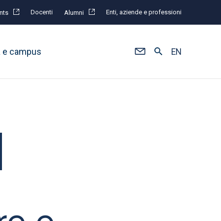
Docenti
Enti, aziende e professioni
nts
Alumni
à e campus
EN
re e