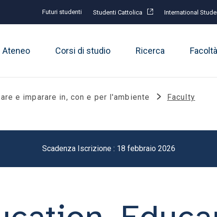
Futuri studenti
Studenti Cattolica
International Stude
Ateneo
Corsi di studio
Ricerca
Facolt
are e imparare in, con e per l'ambiente
Faculty
Scadenza Iscrizione : 18 febbraio 2026
cation. Educa