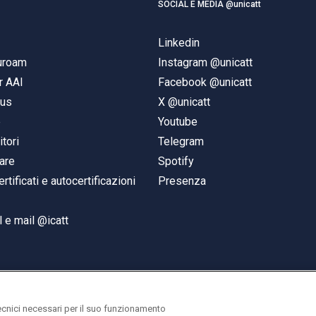
SOCIAL E MEDIA @unicatt
Linkedin
duroam
Instagram @unicatt
r AAI
Facebook @unicatt
pus
X @unicatt
e
Youtube
itori
Telegram
are
Spotify
ertificati e autocertificazioni
Presenza
 e mail @icatt
ecnici necessari per il suo funzionamento