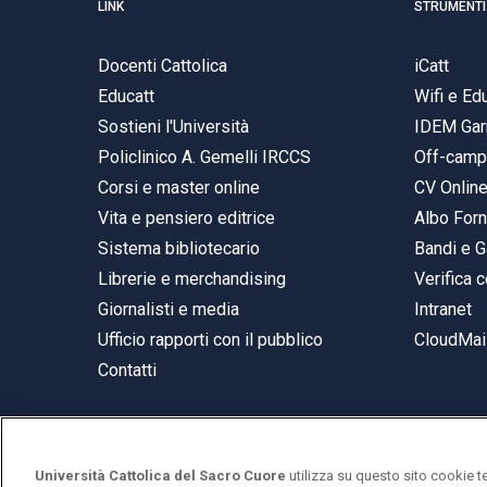
LINK
STRUMENTI
Docenti Cattolica
iCatt
Educatt
Wifi e E
Sostieni l'Università
IDEM Gar
Policlinico A. Gemelli IRCCS
Off-cam
Corsi e master online
CV Onlin
Vita e pensiero editrice
Albo Forn
Sistema bibliotecario
Bandi e G
Librerie e merchandising
Verifica c
Giornalisti e media
Intranet
Ufficio rapporti con il pubblico
CloudMail
Contatti
Università Cattolica del Sacro Cuore
utilizza su questo sito cookie t
© Università Cattolica del Sacro Cuore