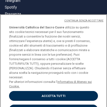
Telegram
Spotify
Presenza
CONTINUA SENZA ACCETTARE
Università Cattolica del Sacro Cuore
utilizza su questo
sito cookie tecnici necessari per il suo funzionamento
(finalizzati a consentire la fruizione dei nostri servizi,
ottimizzare l'esperienza utente) e, ove si presti il consenso,
© Università Cattolica del Sacro Cuore
cookie ed altri strumenti di tracciamento e di profilazione
Largo A. Gemelli 1, 20123 Milano
(finalizzati a elaborare statistiche e comunicazioni mirate a
proporre servizi in linea con le tue preferenze). Puoi
PI 02133120150
fornire/negare il consenso a tutti i cookie (ACCETTA
TUTTI/RIFIUTA TUTTI), oppure personalizzare le scelte
(PERSONALIZZA). Chiudendo il banner senza effettuare
alcuna scelta la navigazione proseguirà solo con i cookie
ENGLISH
necessari.
Per ulteriori informazioni consulta l'
informativa di Ateneo sui
Cookie.
ACCETTA TUTTI
Privacy
Accessibilità