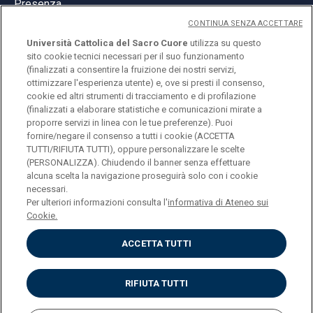
Presenza
CONTINUA SENZA ACCETTARE
Università Cattolica del Sacro Cuore
utilizza su questo
sito cookie tecnici necessari per il suo funzionamento
(finalizzati a consentire la fruizione dei nostri servizi,
ottimizzare l'esperienza utente) e, ove si presti il consenso,
© Università Cattolica del Sacro Cuore
cookie ed altri strumenti di tracciamento e di profilazione
Largo A. Gemelli 1, 20123 Milano
(finalizzati a elaborare statistiche e comunicazioni mirate a
proporre servizi in linea con le tue preferenze). Puoi
PI 02133120150
fornire/negare il consenso a tutti i cookie (ACCETTA
TUTTI/RIFIUTA TUTTI), oppure personalizzare le scelte
(PERSONALIZZA). Chiudendo il banner senza effettuare
alcuna scelta la navigazione proseguirà solo con i cookie
ENGLISH
necessari.
Per ulteriori informazioni consulta l'
informativa di Ateneo sui
Cookie.
ACCETTA TUTTI
Privacy
Accessibilità
Cookies
RIFIUTA TUTTI
Impostazione Cookies