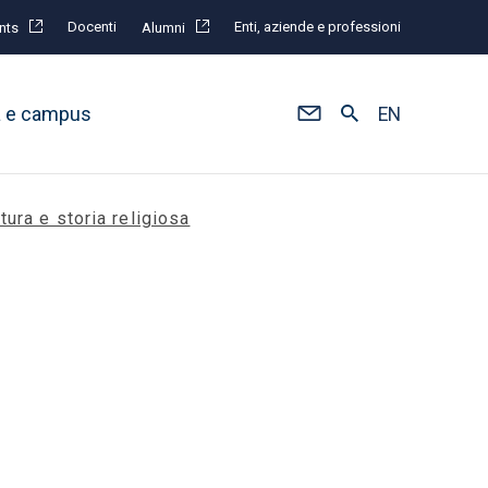
Docenti
Enti, aziende e professioni
nts
Alumni
à e campus
EN
tura e storia religiosa