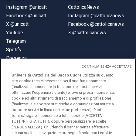
Instagram @unicatt
CattolicaNews
Facebook @unicatt
Instagram @cattolicanews
X @unicatt
Facebook @cattolicanews
Youtube
X @cattolicanews
Telegram
Spotify
Presenza
CONTINUA SENZA ACCETTARE
Università Cattolica del Sacro Cuore
utilizza su questo
sito cookie tecnici necessari per il suo funzionamento
(finalizzati a consentire la fruizione dei nostri servizi,
ottimizzare l'esperienza utente) e, ove si presti il consenso,
© Università Cattolica del Sacro Cuore
cookie ed altri strumenti di tracciamento e di profilazione
Largo A. Gemelli 1, 20123 Milano
(finalizzati a elaborare statistiche e comunicazioni mirate a
proporre servizi in linea con le tue preferenze). Puoi
PI 02133120150
fornire/negare il consenso a tutti i cookie (ACCETTA
TUTTI/RIFIUTA TUTTI), oppure personalizzare le scelte
(PERSONALIZZA). Chiudendo il banner senza effettuare
alcuna scelta la navigazione proseguirà solo con i cookie