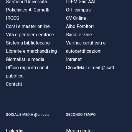
Sostieni l'Università
IDEM Garr AAI
Policlinico A. Gemelli
Off-campus
IRCCS
CV Online
Corsi e master online
Albo Fornitori
Vita e pensiero editrice
Bandi e Gare
Sistema bibliotecario
Verifica certificati e
Librerie e merchandising
autocertificazioni
Giornalisti e media
Intranet
Ufficio rapporti con il
CloudMail e mail @icatt
pubblico
Contatti
SOCIAL E MEDIA @unicatt
SECONDO TEMPO
Linkedin
Media center