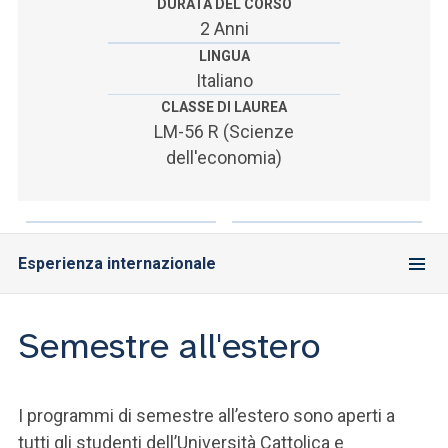
ACCEDI ALLA MAIL ICATT
DURATA DEL CORSO
2 Anni
SEI UN DOCENTE O UN MEMBRO DELLO STAFF
LINGUA
Italiano
ACCEDI A CLOUDMAIL
CLASSE DI LAUREA
LM-56 R (Scienze
dell'economia)
Esperienza internazionale
Semestre all'estero
I programmi di semestre all’estero sono aperti a
tutti gli studenti dell’Università Cattolica e