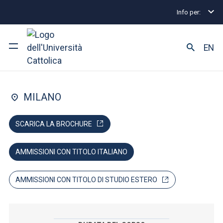
Info per:
Lauree magistrali
Economia
Esperienza internazi
FACOLTÀ DI: ECONOMIA
EN
Economia
Ateneo
MILANO
Corsi di studio
SCARICA LA BROCHURE
Ricerca
AMMISSIONI CON TITOLO ITALIANO
Facoltà e campus
AMMISSIONI CON TITOLO DI STUDIO ESTERO
SEI UNO STUDENTE ISCRITTO?