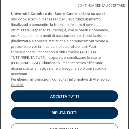
CONTINUA SENZA ACCETTARE
Università Cattolica del Sacro Cuore
utilizza su questo
sito cookie tecnici necessari per il suo funzionamento
(finalizzati a consentire la fruizione dei nostri servizi,
ottimizzare l'esperienza utente) e, ove si presti il consenso,
© Università Cattolica del Sacro Cuore
cookie ed altri strumenti di tracciamento e di profilazione
Largo A. Gemelli 1, 20123 Milano
(finalizzati a elaborare statistiche e comunicazioni mirate a
proporre servizi in linea con le tue preferenze). Puoi
PI 02133120150
fornire/negare il consenso a tutti i cookie (ACCETTA
TUTTI/RIFIUTA TUTTI), oppure personalizzare le scelte
(PERSONALIZZA). Chiudendo il banner senza effettuare
alcuna scelta la navigazione proseguirà solo con i cookie
ENGLISH
necessari.
Per ulteriori informazioni consulta l'
informativa di Ateneo sui
Cookie.
ACCETTA TUTTI
Privacy
Accessibilità
Cookies
RIFIUTA TUTTI
Impostazione Cookies