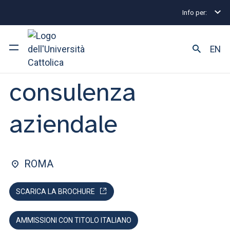
Info per:
Home
Lauree magistrali
Direzione e consulenza
FACOLTÀ DI: ECONOMIA
EN
Direzione e
consulenza
Ateneo
Corsi di studio
aziendale
Ricerca
Facoltà e campus
ROMA
SCARICA LA BROCHURE
SEI UNO STUDENTE ISCRITTO?
AMMISSIONI CON TITOLO ITALIANO