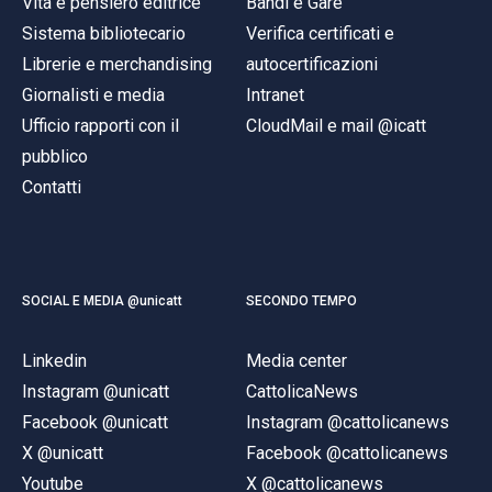
Vita e pensiero editrice
Bandi e Gare
Sistema bibliotecario
Verifica certificati e
Librerie e merchandising
autocertificazioni
Giornalisti e media
Intranet
Ufficio rapporti con il
CloudMail e mail @icatt
pubblico
Contatti
SOCIAL E MEDIA @unicatt
SECONDO TEMPO
Linkedin
Media center
Instagram @unicatt
CattolicaNews
Facebook @unicatt
Instagram @cattolicanews
X @unicatt
Facebook @cattolicanews
Youtube
X @cattolicanews