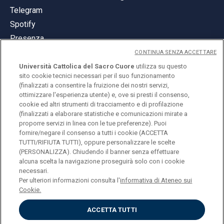
Telegram
Spotify
Presenza
CONTINUA SENZA ACCETTARE
Università Cattolica del Sacro Cuore
utilizza su questo
sito cookie tecnici necessari per il suo funzionamento
(finalizzati a consentire la fruizione dei nostri servizi,
ottimizzare l'esperienza utente) e, ove si presti il consenso,
© Università Cattolica del Sacro Cuore
cookie ed altri strumenti di tracciamento e di profilazione
Largo A. Gemelli 1, 20123 Milano
(finalizzati a elaborare statistiche e comunicazioni mirate a
proporre servizi in linea con le tue preferenze). Puoi
PI 02133120150
fornire/negare il consenso a tutti i cookie (ACCETTA
TUTTI/RIFIUTA TUTTI), oppure personalizzare le scelte
(PERSONALIZZA). Chiudendo il banner senza effettuare
alcuna scelta la navigazione proseguirà solo con i cookie
ENGLISH
necessari.
Per ulteriori informazioni consulta l'
informativa di Ateneo sui
Cookie.
ACCETTA TUTTI
Privacy