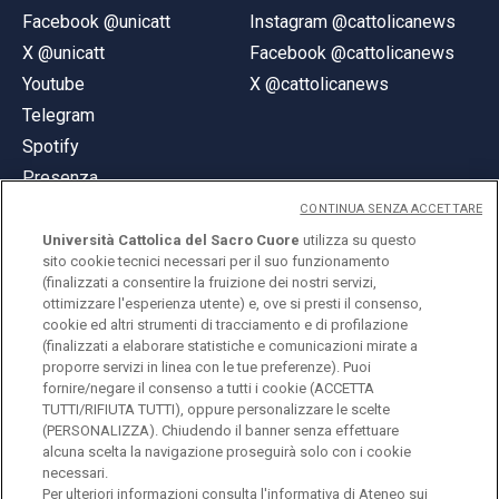
Facebook @unicatt
Instagram @cattolicanews
X @unicatt
Facebook @cattolicanews
Youtube
X @cattolicanews
Telegram
Spotify
Presenza
CONTINUA SENZA ACCETTARE
Università Cattolica del Sacro Cuore
utilizza su questo
sito cookie tecnici necessari per il suo funzionamento
(finalizzati a consentire la fruizione dei nostri servizi,
ottimizzare l'esperienza utente) e, ove si presti il consenso,
© Università Cattolica del Sacro Cuore
cookie ed altri strumenti di tracciamento e di profilazione
Largo A. Gemelli 1, 20123 Milano
(finalizzati a elaborare statistiche e comunicazioni mirate a
proporre servizi in linea con le tue preferenze). Puoi
PI 02133120150
fornire/negare il consenso a tutti i cookie (ACCETTA
TUTTI/RIFIUTA TUTTI), oppure personalizzare le scelte
(PERSONALIZZA). Chiudendo il banner senza effettuare
alcuna scelta la navigazione proseguirà solo con i cookie
ENGLISH
necessari.
Per ulteriori informazioni consulta l'
informativa di Ateneo sui