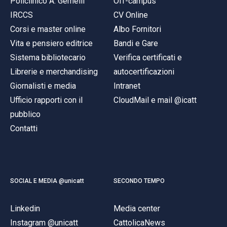
Policlinico A. Gemelli
Off-campus
IRCCS
CV Online
Corsi e master online
Albo Fornitori
Vita e pensiero editrice
Bandi e Gare
Sistema bibliotecario
Verifica certificati e
Librerie e merchandising
autocertificazioni
Giornalisti e media
Intranet
Ufficio rapporti con il
CloudMail e mail @icatt
pubblico
Contatti
SOCIAL E MEDIA @unicatt
SECONDO TEMPO
Linkedin
Media center
Instagram @unicatt
CattolicaNews