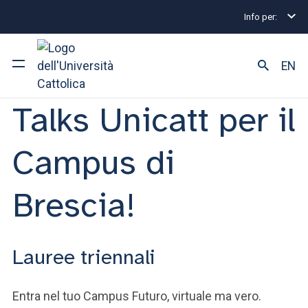
Info per:
Il 4 giugno non
perderti i Virtual
EN
Talks Unicatt per il
Ateneo
Corsi di studio
Campus di
Ricerca
Brescia!
Facoltà e campus
Lauree triennali
SEI UNO STUDENTE ISCRITTO?
Entra nel tuo Campus Futuro, virtuale ma vero.