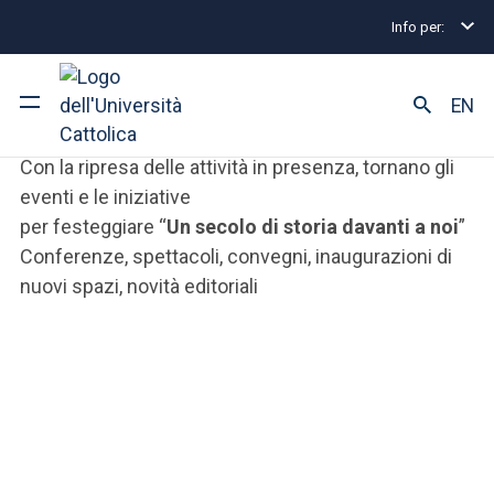
Le celebrazioni del
Info per:
Centenario
EN
Con la ripresa delle attività in presenza, tornano gli
Ateneo
eventi e le iniziative
per festeggiare “
Un secolo di storia davanti a noi
”
Corsi di studio
Conferenze, spettacoli, convegni, inaugurazioni di
nuovi spazi, novità editoriali
Ricerca
Facoltà e campus
SEI UNO STUDENTE ISCRITTO?