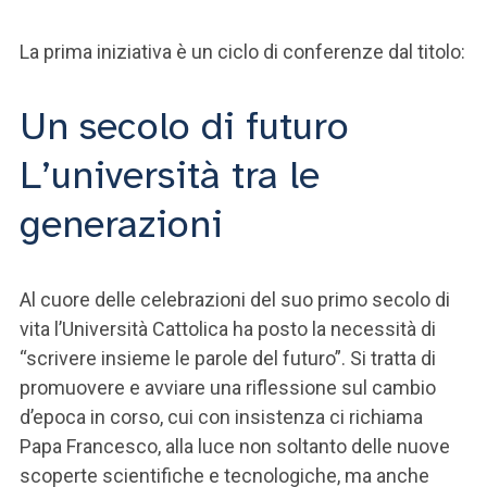
ACCEDI ALLA MAIL ICATT
La prima iniziativa è un ciclo di conferenze dal titolo:
SEI UN DOCENTE O UN MEMBRO DELLO STAFF
ACCEDI A CLOUDMAIL
Un secolo di futuro
L’università tra le
generazioni
Al cuore delle celebrazioni del suo primo secolo di
vita l’Università Cattolica ha posto la necessità di
“scrivere insieme le parole del futuro”. Si tratta di
promuovere e avviare una riflessione sul cambio
d’epoca in corso, cui con insistenza ci richiama
Papa Francesco, alla luce non soltanto delle nuove
scoperte scientifiche e tecnologiche, ma anche