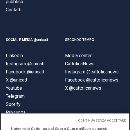
pubblico
Contatti
SOCIAL E MEDIA @unicatt
SECONDO TEMPO
Linkedin
Media center
Instagram @unicatt
CattolicaNews
Facebook @unicatt
Instagram @cattolicanews
X @unicatt
Facebook @cattolicanews
Youtube
X @cattolicanews
Telegram
Spotify
Presenza
CONTINUA SENZA ACCETTARE
Università Cattolica del Sacro Cuore
utilizza su questo