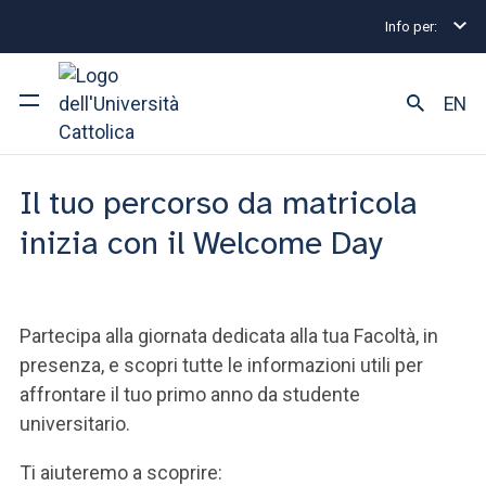
Welcome Day
Info per:
2026-27
EN
Ateneo
Il tuo percorso da matricola
Corsi di studio
inizia con il Welcome Day
Ricerca
Partecipa alla giornata dedicata alla tua Facoltà, in
Facoltà e campus
presenza, e scopri tutte le informazioni utili per
affrontare il tuo primo anno da studente
universitario.
SEI UNO STUDENTE ISCRITTO?
Ti aiuteremo a scoprire: