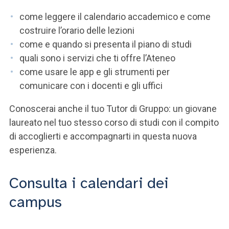
ACCEDI ALLA MAIL ICATT
come leggere il calendario accademico e come
SEI UN DOCENTE O UN MEMBRO DELLO STAFF
costruire l’orario delle lezioni
come e quando si presenta il piano di studi
ACCEDI A CLOUDMAIL
quali sono i servizi che ti offre l’Ateneo
come usare le app e gli strumenti per
comunicare con i docenti e gli uffici
Conoscerai anche il tuo Tutor di Gruppo: un giovane
laureato nel tuo stesso corso di studi con il compito
di accoglierti e accompagnarti in questa nuova
esperienza.
Consulta i calendari dei
campus