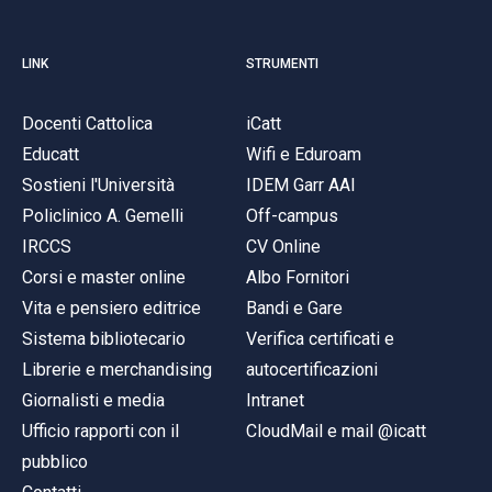
LINK
STRUMENTI
Docenti Cattolica
iCatt
Educatt
Wifi e Eduroam
Sostieni l'Università
IDEM Garr AAI
Policlinico A. Gemelli
Off-campus
IRCCS
CV Online
Corsi e master online
Albo Fornitori
Vita e pensiero editrice
Bandi e Gare
Sistema bibliotecario
Verifica certificati e
Librerie e merchandising
autocertificazioni
Giornalisti e media
Intranet
Ufficio rapporti con il
CloudMail e mail @icatt
pubblico