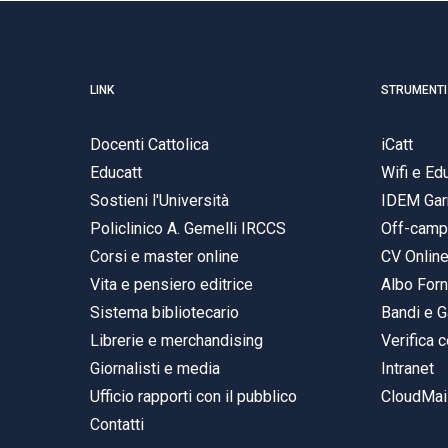
LINK
STRUMENTI
Docenti Cattolica
iCatt
Educatt
Wifi e E
Sostieni l'Università
IDEM Gar
Policlinico A. Gemelli IRCCS
Off-cam
Corsi e master online
CV Onlin
Vita e pensiero editrice
Albo Forn
Sistema bibliotecario
Bandi e G
Librerie e merchandising
Verifica c
Giornalisti e media
Intranet
Ufficio rapporti con il pubblico
CloudMail
Contatti