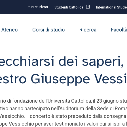
Futuri studenti
Studenti Cattolica
International Stude
Ateneo
Corsi di studio
Ricerca
Facolt
ecchiarsi dei saperi,
estro Giuseppe Vess
io di fondazione dell’Università Cattolica, il 23 giugno s
ativo hanno partecipato nell’Auditorium della Sede di Rom
 Vessicchio. Il concerto è stato preceduto dalla consegna
ppe Vessicchio per aver testimoniato i valori cui si ispira 