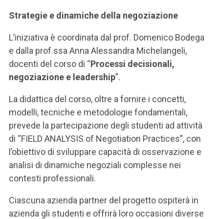
ACCEDI ALLA MAIL ICATT
Strategie e dinamiche della negoziazione
SEI UN DOCENTE O UN MEMBRO DELLO STAFF
L’iniziativa è coordinata dal prof. Domenico Bodega
ACCEDI A CLOUDMAIL
e dalla prof.ssa Anna Alessandra Michelangeli,
docenti del corso di “
Processi decisionali,
negoziazione e leadership
”.
La didattica del corso, oltre a fornire i concetti,
modelli, tecniche e metodologie fondamentali,
prevede la partecipazione degli studenti ad attività
di “FIELD ANALYSIS of Negotiation Practices”, con
l’obiettivo di sviluppare capacità di osservazione e
analisi di dinamiche negoziali complesse nei
contesti professionali.
Ciascuna azienda partner del progetto ospiterà in
azienda gli studenti e offrirà loro occasioni diverse