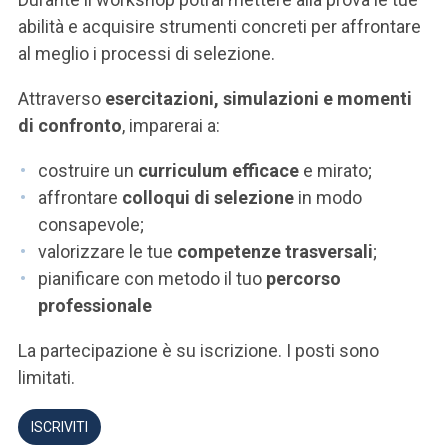
ACCEDI ALLA MAIL ICATT
abilità e acquisire strumenti concreti per affrontare
al meglio i processi di selezione.
SEI UN DOCENTE O UN MEMBRO DELLO STAFF
Attraverso
esercitazioni, simulazioni e momenti
ACCEDI A CLOUDMAIL
di confronto
, imparerai a:
costruire un
curriculum efficace
e mirato;
affrontare
colloqui di selezione
in modo
consapevole;
valorizzare le tue
competenze trasversali
;
pianificare con metodo il tuo
percorso
professionale
La partecipazione è su iscrizione. I posti sono
limitati.
ISCRIVITI