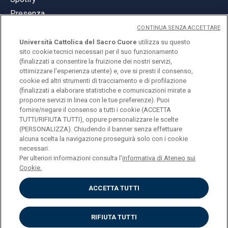
Presenza
CONTINUA SENZA ACCETTARE
Università Cattolica del Sacro Cuore
utilizza su questo
sito cookie tecnici necessari per il suo funzionamento
(finalizzati a consentire la fruizione dei nostri servizi,
ottimizzare l'esperienza utente) e, ove si presti il consenso,
© Università Cattolica del Sacro Cuore
cookie ed altri strumenti di tracciamento e di profilazione
Largo A. Gemelli 1, 20123 Milano
(finalizzati a elaborare statistiche e comunicazioni mirate a
proporre servizi in linea con le tue preferenze). Puoi
PI 02133120150
fornire/negare il consenso a tutti i cookie (ACCETTA
TUTTI/RIFIUTA TUTTI), oppure personalizzare le scelte
(PERSONALIZZA). Chiudendo il banner senza effettuare
alcuna scelta la navigazione proseguirà solo con i cookie
ENGLISH
necessari.
Per ulteriori informazioni consulta l'
informativa di Ateneo sui
Cookie.
ACCETTA TUTTI
Privacy
Accessibilità
Cookies
RIFIUTA TUTTI
Impostazione Cookies