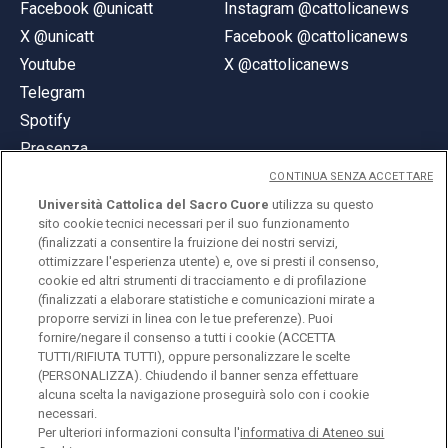
Facebook @unicatt
Instagram @cattolicanews
X @unicatt
Facebook @cattolicanews
Youtube
X @cattolicanews
Telegram
Spotify
Presenza
CONTINUA SENZA ACCETTARE
Università Cattolica del Sacro Cuore
utilizza su questo
sito cookie tecnici necessari per il suo funzionamento
(finalizzati a consentire la fruizione dei nostri servizi,
ottimizzare l'esperienza utente) e, ove si presti il consenso,
© Università Cattolica del Sacro Cuore
cookie ed altri strumenti di tracciamento e di profilazione
Largo A. Gemelli 1, 20123 Milano
(finalizzati a elaborare statistiche e comunicazioni mirate a
proporre servizi in linea con le tue preferenze). Puoi
PI 02133120150
fornire/negare il consenso a tutti i cookie (ACCETTA
TUTTI/RIFIUTA TUTTI), oppure personalizzare le scelte
(PERSONALIZZA). Chiudendo il banner senza effettuare
alcuna scelta la navigazione proseguirà solo con i cookie
ENGLISH
necessari.
Per ulteriori informazioni consulta l'
informativa di Ateneo sui