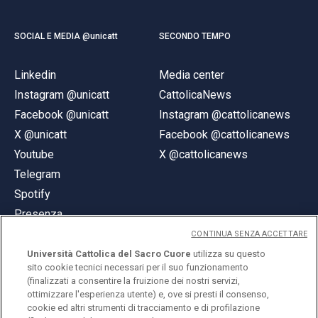
SOCIAL E MEDIA @unicatt
SECONDO TEMPO
Linkedin
Media center
Instagram @unicatt
CattolicaNews
Facebook @unicatt
Instagram @cattolicanews
X @unicatt
Facebook @cattolicanews
Youtube
X @cattolicanews
Telegram
Spotify
Presenza
CONTINUA SENZA ACCETTARE
Università Cattolica del Sacro Cuore
utilizza su questo
sito cookie tecnici necessari per il suo funzionamento
(finalizzati a consentire la fruizione dei nostri servizi,
ottimizzare l'esperienza utente) e, ove si presti il consenso,
© Università Cattolica del Sacro Cuore
cookie ed altri strumenti di tracciamento e di profilazione