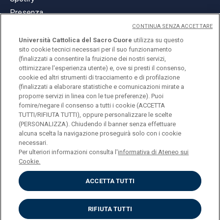
Presenza
CONTINUA SENZA ACCETTARE
Università Cattolica del Sacro Cuore
utilizza su questo
sito cookie tecnici necessari per il suo funzionamento
(finalizzati a consentire la fruizione dei nostri servizi,
ottimizzare l'esperienza utente) e, ove si presti il consenso,
© Università Cattolica del Sacro Cuore
cookie ed altri strumenti di tracciamento e di profilazione
Largo A. Gemelli 1, 20123 Milano
(finalizzati a elaborare statistiche e comunicazioni mirate a
proporre servizi in linea con le tue preferenze). Puoi
PI 02133120150
fornire/negare il consenso a tutti i cookie (ACCETTA
TUTTI/RIFIUTA TUTTI), oppure personalizzare le scelte
(PERSONALIZZA). Chiudendo il banner senza effettuare
alcuna scelta la navigazione proseguirà solo con i cookie
ENGLISH
necessari.
Per ulteriori informazioni consulta l'
informativa di Ateneo sui
Cookie.
ACCETTA TUTTI
Privacy
Accessibilità
Cookies
RIFIUTA TUTTI
Impostazione Cookies