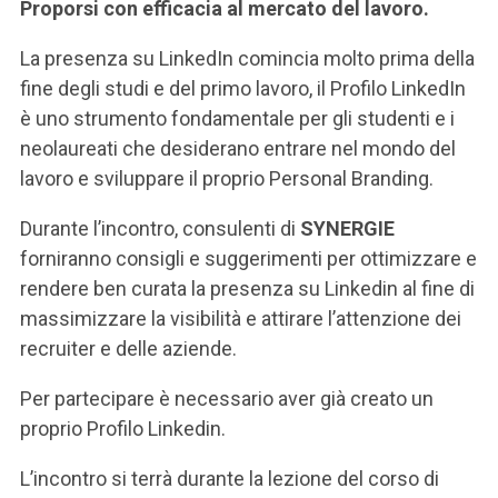
ACCEDI ALLA MAIL ICATT
Proporsi con efficacia al mercato del lavoro.
La presenza su LinkedIn comincia molto prima della
SEI UN DOCENTE O UN MEMBRO DELLO STAFF
fine degli studi e del primo lavoro, il Profilo LinkedIn
ACCEDI A CLOUDMAIL
è uno strumento fondamentale per gli studenti e i
neolaureati che desiderano entrare nel mondo del
lavoro e sviluppare il proprio Personal Branding.
Durante l’incontro, consulenti di
SYNERGIE
forniranno consigli e suggerimenti per ottimizzare e
rendere ben curata la presenza su Linkedin al fine di
massimizzare la visibilità e attirare l’attenzione dei
recruiter e delle aziende.
Per partecipare è necessario aver già creato un
proprio Profilo Linkedin.
L’incontro si terrà durante la lezione del corso di