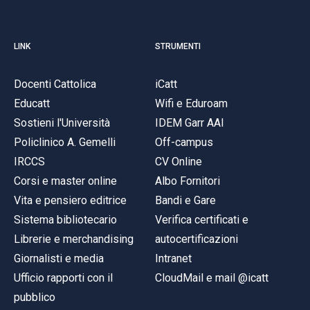
LINK
STRUMENTI
Docenti Cattolica
iCatt
Educatt
Wifi e Eduroam
Sostieni l'Università
IDEM Garr AAI
Policlinico A. Gemelli
Off-campus
IRCCS
CV Online
Corsi e master online
Albo Fornitori
Vita e pensiero editrice
Bandi e Gare
Sistema bibliotecario
Verifica certificati e
Librerie e merchandising
autocertificazioni
Giornalisti e media
Intranet
Ufficio rapporti con il
CloudMail e mail @icatt
pubblico