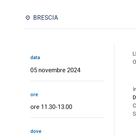
BRESCIA
L
data
O
05 novembre 2024
I
ore
D
C
ore 11.30-13.00
S
dove