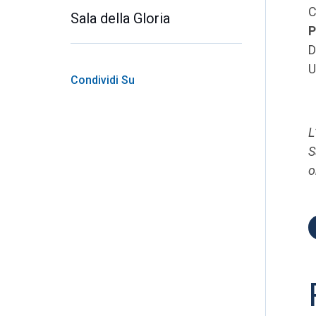
C
Sala della Gloria
P
D
U
Condividi Su
L
S
o