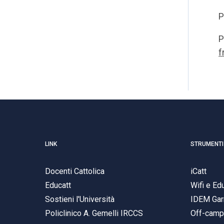
P
P
f
LINK
STRUMENTI
Docenti Cattolica
iCatt
Educatt
Wifi e E
Sostieni l'Università
IDEM Gar
Policlinico A. Gemelli IRCCS
Off-cam