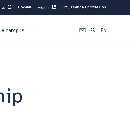
Docenti
Enti, aziende e professioni
nts
Alumni
à e campus
EN
hip