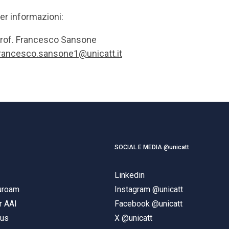
er informazioni:
rof. Francesco Sansone
rancesco.sansone1@unicatt.it
SOCIAL E MEDIA @unicatt
Linkedin
duroam
Instagram @unicatt
r AAI
Facebook @unicatt
pus
X @unicatt