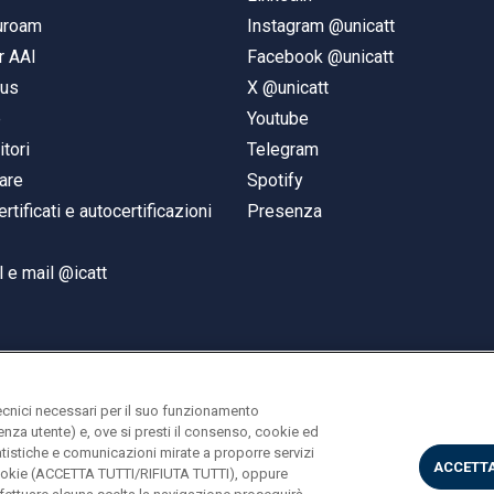
duroam
Instagram @unicatt
r AAI
Facebook @unicatt
pus
X @unicatt
e
Youtube
itori
Telegram
are
Spotify
ertificati e autocertificazioni
Presenza
 e mail @icatt
ecnici necessari per il suo funzionamento
rienza utente) e, ove si presti il consenso, cookie ed
statistiche e comunicazioni mirate a proporre servizi
ACCETTA
i cookie (ACCETTA TUTTI/RIFIUTA TUTTI), oppure