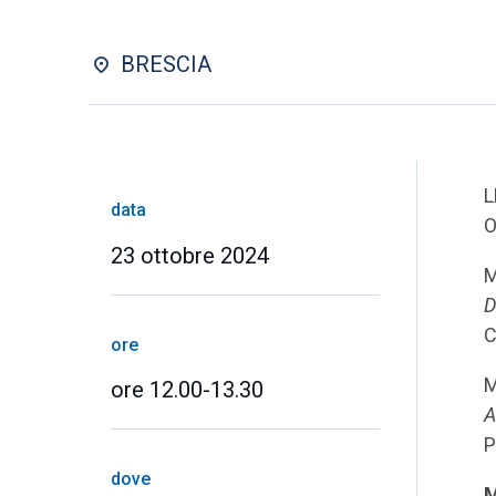
BRESCIA
L
data
O
23 ottobre 2024
M
D
C
ore
M
ore 12.00-13.30
A
P
dove
M