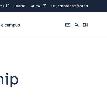
Docenti
Enti, aziende e professioni
nts
Alumni
à e campus
EN
hip