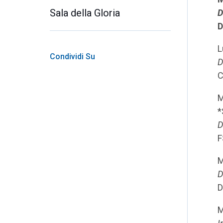
Sala della Gloria
D
D
L
Condividi Su
D
C
M
*
D
F
M
D
D
M