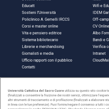
Educatt
Wifi e E
Sostieni l'Università
IDEM Gar
Policlinico A. Gemelli IRCCS
Off-cam
Corsi e master online
CV Onlin
Vita e pensiero editrice
Albo Forn
Sistema bibliotecario
Bandi e G
Librerie e merchandising
Verifica c
Giornalisti e media
Intranet
Ufficio rapporti con il pubblico
CloudMail
Contatti
Università Cattolica del Sacro Cuore
utilizza su questo sito cookie t
© Università Cattolica del Sacro Cuore
(finalizzati a consentire la fruizione dei nostri servizi, ottimizzare l'espe
Largo A. Gemelli 1, 20123 Milano
altri strumenti di tracciamento e di profilazione (finalizzati a elaborare 
in linea con le tue preferenze). Puoi fornire/negare il consenso a tutti 
PI 02133120150