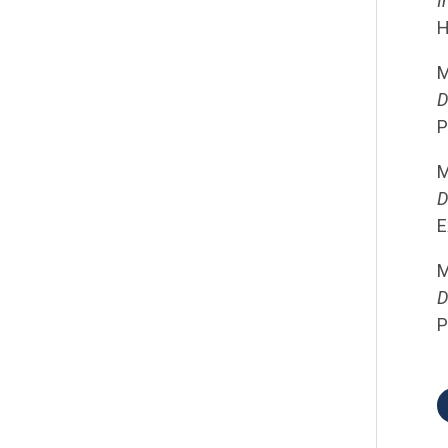
I
H
M
D
P
M
D
E
M
D
P