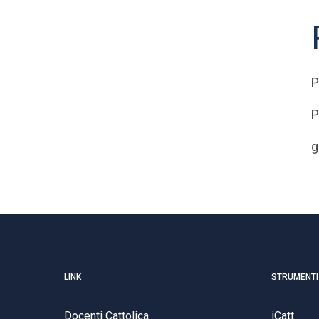
P
P
g
LINK
STRUMENTI
Docenti Cattolica
iCatt