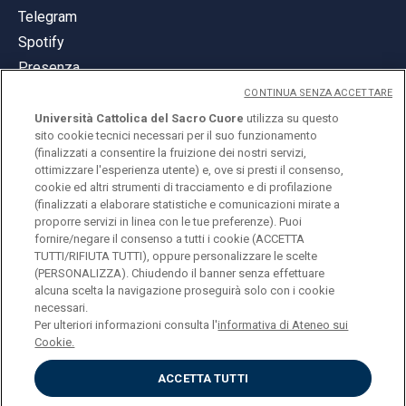
Telegram
Spotify
Presenza
CONTINUA SENZA ACCETTARE
Università Cattolica del Sacro Cuore
utilizza su questo
sito cookie tecnici necessari per il suo funzionamento
(finalizzati a consentire la fruizione dei nostri servizi,
ottimizzare l'esperienza utente) e, ove si presti il consenso,
© Università Cattolica del Sacro Cuore
cookie ed altri strumenti di tracciamento e di profilazione
Largo A. Gemelli 1, 20123 Milano
(finalizzati a elaborare statistiche e comunicazioni mirate a
proporre servizi in linea con le tue preferenze). Puoi
PI 02133120150
fornire/negare il consenso a tutti i cookie (ACCETTA
TUTTI/RIFIUTA TUTTI), oppure personalizzare le scelte
(PERSONALIZZA). Chiudendo il banner senza effettuare
alcuna scelta la navigazione proseguirà solo con i cookie
ENGLISH
necessari.
Per ulteriori informazioni consulta l'
informativa di Ateneo sui
Cookie.
ACCETTA TUTTI
Privacy