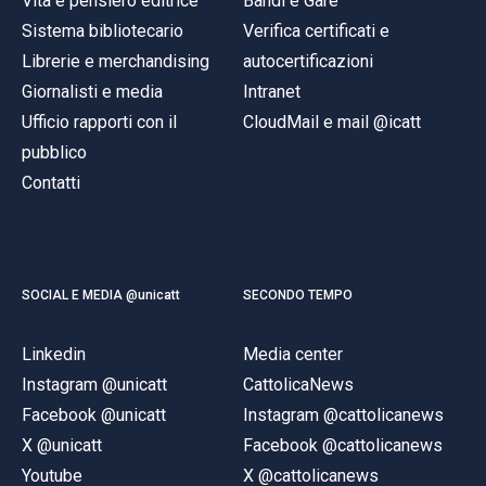
Vita e pensiero editrice
Bandi e Gare
Sistema bibliotecario
Verifica certificati e
Librerie e merchandising
autocertificazioni
Giornalisti e media
Intranet
Ufficio rapporti con il
CloudMail e mail @icatt
pubblico
Contatti
SOCIAL E MEDIA @unicatt
SECONDO TEMPO
Linkedin
Media center
Instagram @unicatt
CattolicaNews
Facebook @unicatt
Instagram @cattolicanews
X @unicatt
Facebook @cattolicanews
Youtube
X @cattolicanews