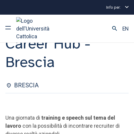
Info per:
Eventi di Stage e Placement
Career Hub - Brescia
CONSULENZE ONE-TO-ONE | 22 OTTOBRE 2024
EN
Career Hub -
Ateneo
Brescia
Corsi di studio
Ricerca
BRESCIA
Facoltà e campus
Una giornata di
training e speech sul tema del
SEI UNO STUDENTE ISCRITTO?
lavoro
con la possibilità di incontrare recruiter di
diverse realtà aziendali.