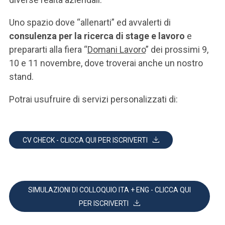
ACCEDI ALLA MAIL ICATT
Uno spazio dove “allenarti” ed avvalerti di
SEI UN DOCENTE O UN MEMBRO DELLO STAFF
consulenza
per la ricerca di stage e lavoro
e
prepararti alla fiera “
Domani Lavoro
” dei prossimi 9,
ACCEDI A CLOUDMAIL
10 e 11 novembre, dove troverai anche un nostro
stand.
Potrai usufruire di servizi personalizzati di:
CV CHECK - CLICCA QUI PER ISCRIVERTI
SIMULAZIONI DI COLLOQUIO ITA + ENG - CLICCA QUI
PER ISCRIVERTI