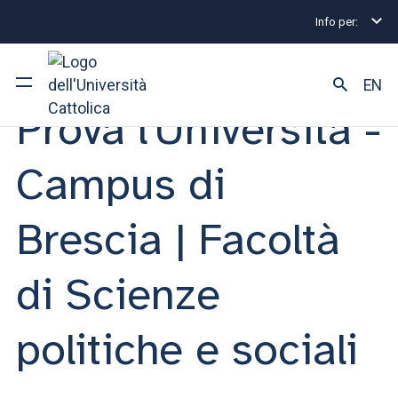
Info per:
Orientamento
INCONTRO | 14 MARZO 2025
EN
Prova l'Università -
Ateneo
Campus di
Corsi di studio
Brescia | Facoltà
Ricerca
di Scienze
Facoltà e campus
politiche e sociali
SEI UNO STUDENTE ISCRITTO?