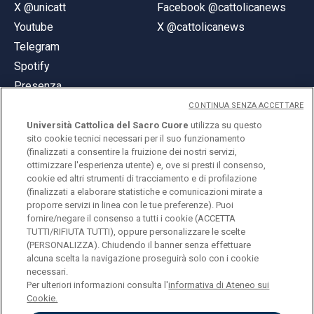
X @unicatt
Facebook @cattolicanews
Youtube
X @cattolicanews
Telegram
Spotify
Presenza
CONTINUA SENZA ACCETTARE
Università Cattolica del Sacro Cuore
utilizza su questo
sito cookie tecnici necessari per il suo funzionamento
(finalizzati a consentire la fruizione dei nostri servizi,
ottimizzare l'esperienza utente) e, ove si presti il consenso,
© Università Cattolica del Sacro Cuore
cookie ed altri strumenti di tracciamento e di profilazione
Largo A. Gemelli 1, 20123 Milano
(finalizzati a elaborare statistiche e comunicazioni mirate a
proporre servizi in linea con le tue preferenze). Puoi
PI 02133120150
fornire/negare il consenso a tutti i cookie (ACCETTA
TUTTI/RIFIUTA TUTTI), oppure personalizzare le scelte
(PERSONALIZZA). Chiudendo il banner senza effettuare
alcuna scelta la navigazione proseguirà solo con i cookie
ENGLISH
necessari.
Per ulteriori informazioni consulta l'
informativa di Ateneo sui
Cookie.