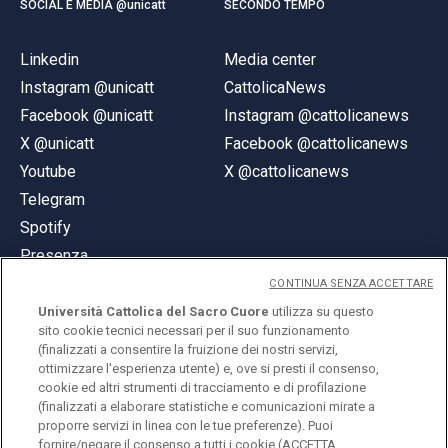
SOCIAL E MEDIA @unicatt
SECONDO TEMPO
Linkedin
Media center
Instagram @unicatt
CattolicaNews
Facebook @unicatt
Instagram @cattolicanews
X @unicatt
Facebook @cattolicanews
Youtube
X @cattolicanews
Telegram
Spotify
Presenza
CONTINUA SENZA ACCETTARE
Università Cattolica del Sacro Cuore
utilizza su questo
sito cookie tecnici necessari per il suo funzionamento
(finalizzati a consentire la fruizione dei nostri servizi,
ottimizzare l'esperienza utente) e, ove si presti il consenso,
© Università Cattolica del Sacro Cuore
cookie ed altri strumenti di tracciamento e di profilazione
Largo A. Gemelli 1, 20123 Milano
(finalizzati a elaborare statistiche e comunicazioni mirate a
proporre servizi in linea con le tue preferenze). Puoi
PI 02133120150
fornire/negare il consenso a tutti i cookie (ACCETTA