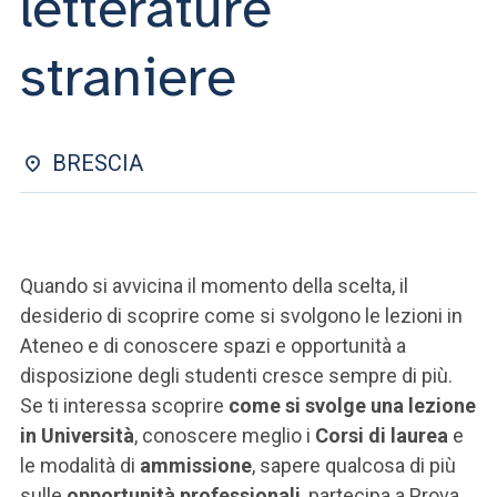
letterature
ACCEDI ALLA MAIL ICATT
straniere
SEI UN DOCENTE O UN MEMBRO DELLO STAFF
ACCEDI A CLOUDMAIL
BRESCIA
Quando si avvicina il momento della scelta, il
desiderio di scoprire come si svolgono le lezioni in
Ateneo e di conoscere spazi e opportunità a
disposizione degli studenti cresce sempre di più.
Se ti interessa scoprire
come si svolge una lezione
in Università
, conoscere meglio i
Corsi di laurea
e
le modalità di
ammissione
, sapere qualcosa di più
sulle
opportunità professionali
, partecipa a Prova