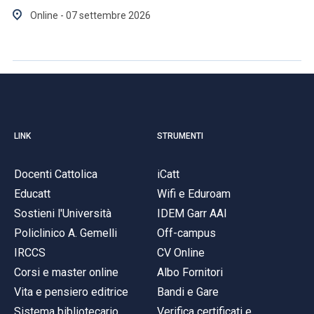
ACCEDI ALLA MAIL ICATT
Online - 07 settembre 2026
SEI UN DOCENTE O UN MEMBRO DELLO STAFF
ACCEDI A CLOUDMAIL
LINK
STRUMENTI
Docenti Cattolica
iCatt
Educatt
Wifi e Eduroam
Sostieni l'Università
IDEM Garr AAI
Policlinico A. Gemelli
Off-campus
IRCCS
CV Online
Corsi e master online
Albo Fornitori
Vita e pensiero editrice
Bandi e Gare
Sistema bibliotecario
Verifica certificati e