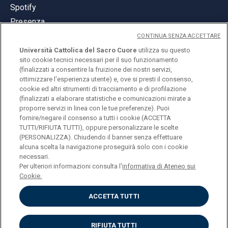
Spotify
Presenza
CONTINUA SENZA ACCETTARE
Università Cattolica del Sacro Cuore
utilizza su questo
sito cookie tecnici necessari per il suo funzionamento
(finalizzati a consentire la fruizione dei nostri servizi,
ottimizzare l'esperienza utente) e, ove si presti il consenso,
© Università Cattolica del Sacro Cuore
cookie ed altri strumenti di tracciamento e di profilazione
Largo A. Gemelli 1, 20123 Milano
(finalizzati a elaborare statistiche e comunicazioni mirate a
proporre servizi in linea con le tue preferenze). Puoi
PI 02133120150
fornire/negare il consenso a tutti i cookie (ACCETTA
TUTTI/RIFIUTA TUTTI), oppure personalizzare le scelte
(PERSONALIZZA). Chiudendo il banner senza effettuare
alcuna scelta la navigazione proseguirà solo con i cookie
ENGLISH
necessari.
Per ulteriori informazioni consulta l'
informativa di Ateneo sui
Cookie.
ACCETTA TUTTI
Privacy
Accessibilità
Cookies
RIFIUTA TUTTI