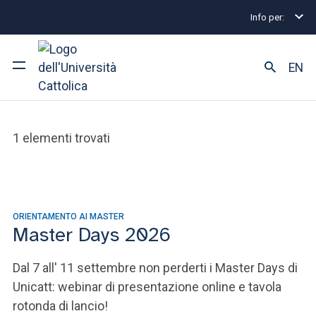
Giurisprudenza
Info per:
EN
TUTTI GLI EVENTI
Ateneo
1 elementi trovati
Corsi di studio
Ricerca
ORIENTAMENTO AI MASTER
Facoltà e campus
Master Days 2026
Dal 7 all' 11 settembre non perderti i Master Days di
Unicatt: webinar di presentazione online e tavola
SEI UNO STUDENTE ISCRITTO?
rotonda di lancio!