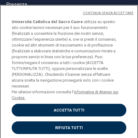
Presenza
CONTINUA SENZA ACCETTARE
Università Cattolica del Sacro Cuore
utilizza su questo
sito cookie tecnici necessari per il suo funzionamento
(finalizzati a consentire la fruizione dei nostri servizi,
ottimizzare l'esperienza utente) e, ove si presti il consenso,
© Università Cattolica del Sacro Cuore
cookie ed altri strumenti di tracciamento e di profilazione
Largo A. Gemelli 1, 20123 Milano
(finalizzati a elaborare statistiche e comunicazioni mirate a
proporre servizi in linea con le tue preferenze). Puoi
PI 02133120150
fornire/negare il consenso a tutti i cookie (ACCETTA
TUTTI/RIFIUTA TUTTI), oppure personalizzare le scelte
(PERSONALIZZA). Chiudendo il banner senza effettuare
alcuna scelta la navigazione proseguirà solo con i cookie
ENGLISH
necessari.
Per ulteriori informazioni consulta l'
informativa di Ateneo sui
Cookie.
ACCETTA TUTTI
Privacy
Accessibilità
Cookies
RIFIUTA TUTTI
Impostazione Cookies