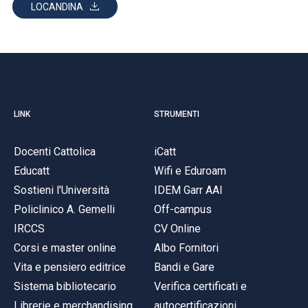
ACCEDI ALLA MAIL ICATT
LOCANDINA
SEI UN DOCENTE O UN MEMBRO DELLO STAFF
ACCEDI A CLOUDMAIL
LINK
STRUMENTI
Docenti Cattolica
iCatt
Educatt
Wifi e Eduroam
Sostieni l'Università
IDEM Garr AAI
Policlinico A. Gemelli
Off-campus
IRCCS
CV Online
Corsi e master online
Albo Fornitori
Vita e pensiero editrice
Bandi e Gare
Sistema bibliotecario
Verifica certificati e
Librerie e merchandising
autocertificazioni