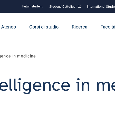
Futuri studenti
Studenti Cattolica
International Stude
Ateneo
Corsi di studio
Ricerca
Facolt
ligence in medicine
ntelligence in 