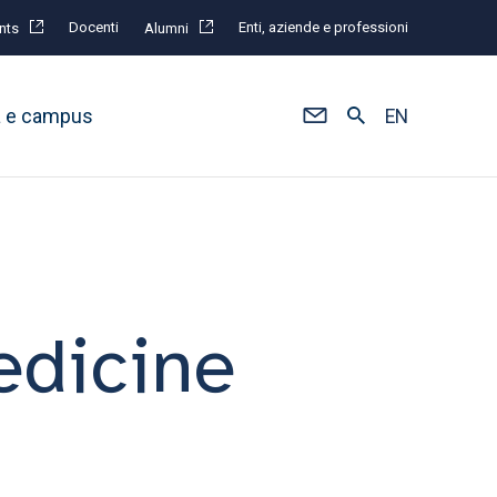
Docenti
Enti, aziende e professioni
nts
Alumni
à e campus
EN
medicine