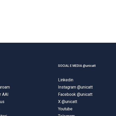
SOCIAL E MEDIA @unicatt
Linkedin
duroam
Instagram @unicatt
r AAI
Facebook @unicatt
pus
X @unicatt
e
Youtube