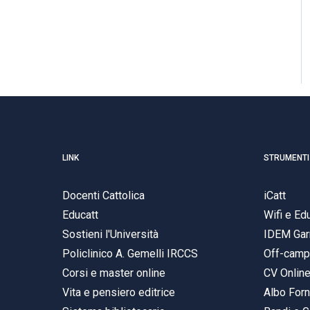
LINK
STRUMENTI
Docenti Cattolica
iCatt
Educatt
Wifi e E
Sostieni l'Università
IDEM Gar
Policlinico A. Gemelli IRCCS
Off-cam
Corsi e master online
CV Onlin
Vita e pensiero editrice
Albo Forn