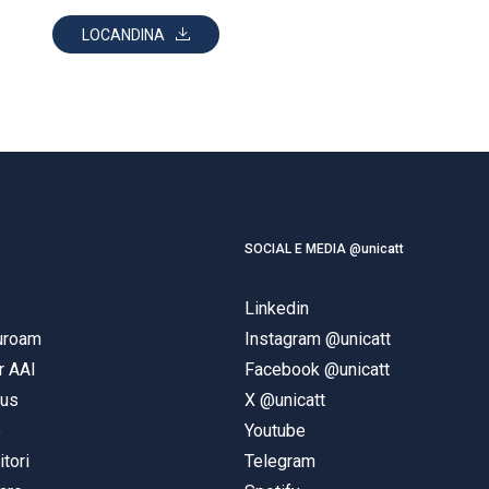
LOCANDINA
SOCIAL E MEDIA @unicatt
Linkedin
duroam
Instagram @unicatt
r AAI
Facebook @unicatt
pus
X @unicatt
e
Youtube
itori
Telegram