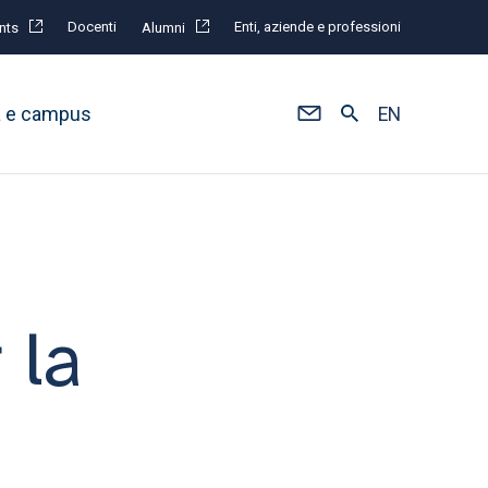
Docenti
Enti, aziende e professioni
nts
Alumni
à e campus
EN
 la