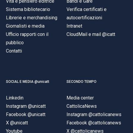
Vita e pensiero editrice
Bandi e Gare
Sistema bibliotecario
Verifica certificati e
Librerie e merchandising
autocertificazioni
Giornalisti e media
Intranet
Ufficio rapporti con il
CloudMail e mail @icatt
pubblico
Contatti
SOCIAL E MEDIA @unicatt
SECONDO TEMPO
Linkedin
Media center
Instagram @unicatt
CattolicaNews
Facebook @unicatt
Instagram @cattolicanews
X @unicatt
Facebook @cattolicanews
Youtube
X @cattolicanews