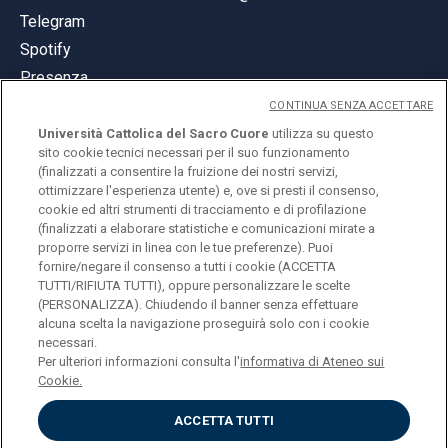
Telegram
Spotify
Presenza
CONTINUA SENZA ACCETTARE
Università Cattolica del Sacro Cuore
utilizza su questo
sito cookie tecnici necessari per il suo funzionamento
(finalizzati a consentire la fruizione dei nostri servizi,
ottimizzare l'esperienza utente) e, ove si presti il consenso,
© Università Cattolica del Sacro Cuore
cookie ed altri strumenti di tracciamento e di profilazione
Largo A. Gemelli 1, 20123 Milano
(finalizzati a elaborare statistiche e comunicazioni mirate a
proporre servizi in linea con le tue preferenze). Puoi
PI 02133120150
fornire/negare il consenso a tutti i cookie (ACCETTA
TUTTI/RIFIUTA TUTTI), oppure personalizzare le scelte
(PERSONALIZZA). Chiudendo il banner senza effettuare
alcuna scelta la navigazione proseguirà solo con i cookie
ENGLISH
necessari.
Per ulteriori informazioni consulta l'
informativa di Ateneo sui
Cookie.
ACCETTA TUTTI
Privacy