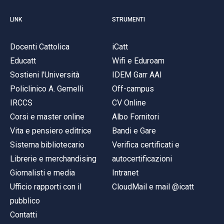
LINK
STRUMENTI
Docenti Cattolica
iCatt
Educatt
Wifi e Eduroam
Sostieni l'Università
IDEM Garr AAI
Policlinico A. Gemelli
Off-campus
IRCCS
CV Online
Corsi e master online
Albo Fornitori
Vita e pensiero editrice
Bandi e Gare
Sistema bibliotecario
Verifica certificati e
Librerie e merchandising
autocertificazioni
Giornalisti e media
Intranet
Ufficio rapporti con il
CloudMail e mail @icatt
pubblico
Contatti