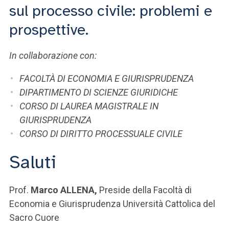
ACCEDI ALLA MAIL ICATT
sul processo civile: problemi e
prospettive.
SEI UN DOCENTE O UN MEMBRO DELLO STAFF
ACCEDI A CLOUDMAIL
In collaborazione con:
FACOLTÀ DI ECONOMIA E GIURISPRUDENZA
DIPARTIMENTO DI SCIENZE GIURIDICHE
CORSO DI LAUREA MAGISTRALE IN
GIURISPRUDENZA
CORSO DI DIRITTO PROCESSUALE CIVILE
Saluti
Prof.
Marco ALLENA,
Preside della Facoltà di
Economia e Giurisprudenza Università Cattolica del
Sacro Cuore