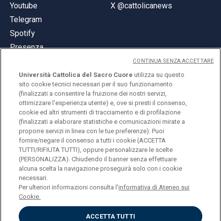
Youtube
X @cattolicanews
Telegram
Spotify
Presenza
CONTINUA SENZA ACCETTARE
Università Cattolica del Sacro Cuore
utilizza su questo
sito cookie tecnici necessari per il suo funzionamento
(finalizzati a consentire la fruizione dei nostri servizi,
ottimizzare l'esperienza utente) e, ove si presti il consenso,
© Università Cattolica del Sacro Cuore
cookie ed altri strumenti di tracciamento e di profilazione
Largo A. Gemelli 1, 20123 Milano
(finalizzati a elaborare statistiche e comunicazioni mirate a
proporre servizi in linea con le tue preferenze). Puoi
PI 02133120150
fornire/negare il consenso a tutti i cookie (ACCETTA
TUTTI/RIFIUTA TUTTI), oppure personalizzare le scelte
(PERSONALIZZA). Chiudendo il banner senza effettuare
alcuna scelta la navigazione proseguirà solo con i cookie
ENGLISH
necessari.
Per ulteriori informazioni consulta l'
informativa di Ateneo sui
Cookie.
ACCETTA TUTTI