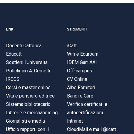
LINK
STRUMENTI
Docenti Cattolica
iCatt
Educatt
Wifi e Eduroam
Sostieni l'Università
IDEM Garr AAI
Policlinico A. Gemelli
Off-campus
IRCCS
CV Online
Corsi e master online
Albo Fornitori
Vita e pensiero editrice
Bandi e Gare
Sistema bibliotecario
Verifica certificati e
Librerie e merchandising
autocertificazioni
Giornalisti e media
Intranet
Ufficio rapporti con il
CloudMail e mail @icatt