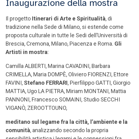
Inaugurazione della mostra
ACCEDI ALLA MAIL ICATT
SEI UN DOCENTE O UN MEMBRO DELLO STAFF
Il progetto
Itinerari di Arte e Spiritualità
, di
tradizione nella Sede di Milano, si estende come
ACCEDI A CLOUDMAIL
proposta culturale in tutte le Sedi dell’Università di
Brescia, Cremona, Milano, Piacenza e Roma.
Gli
Artisti in mostra
:
Camilla ALBERTI, Marina CAVADINI, Barbara
CRIMELLA, Maria DOMPÈ, Oliviero FIORENZI, Ettore
FAVINI,
Stefano FERRARI
, Pierfilippo GATTI, Giorgio
MATTIA, Ugo LA PIETRA, Miriam MONTANI, Mattia
PANNONI, Francesco SOMAINI, Studio SECCHI
VIGANÒ, ZEROOTTOUNO,
meditano sul legame fra la città, l’ambiente e la
comunità
, analizzando secondo la propria
sensibilità artistica i legami e le connessioni fra