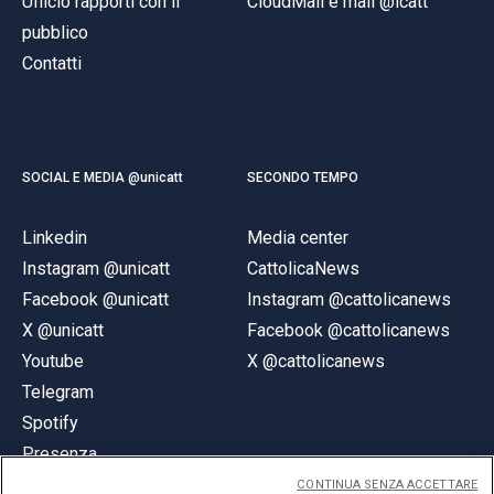
Ufficio rapporti con il
CloudMail e mail @icatt
pubblico
Contatti
SOCIAL E MEDIA @unicatt
SECONDO TEMPO
Linkedin
Media center
Instagram @unicatt
CattolicaNews
Facebook @unicatt
Instagram @cattolicanews
X @unicatt
Facebook @cattolicanews
Youtube
X @cattolicanews
Telegram
Spotify
Presenza
CONTINUA SENZA ACCETTARE