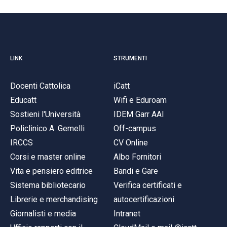
LINK
STRUMENTI
Docenti Cattolica
iCatt
Educatt
Wifi e Eduroam
Sostieni l'Università
IDEM Garr AAI
Policlinico A. Gemelli
Off-campus
IRCCS
CV Online
Corsi e master online
Albo Fornitori
Vita e pensiero editrice
Bandi e Gare
Sistema bibliotecario
Verifica certificati e
Librerie e merchandising
autocertificazioni
Giornalisti e media
Intranet