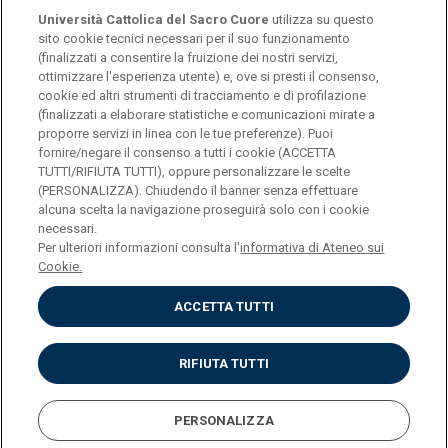
Università Cattolica del Sacro Cuore
utilizza su questo
sito cookie tecnici necessari per il suo funzionamento
(finalizzati a consentire la fruizione dei nostri servizi,
ottimizzare l'esperienza utente) e, ove si presti il consenso,
© Università Cattolica del Sacro Cuore
cookie ed altri strumenti di tracciamento e di profilazione
Largo A. Gemelli 1, 20123 Milano
(finalizzati a elaborare statistiche e comunicazioni mirate a
proporre servizi in linea con le tue preferenze). Puoi
PI 02133120150
fornire/negare il consenso a tutti i cookie (ACCETTA
TUTTI/RIFIUTA TUTTI), oppure personalizzare le scelte
(PERSONALIZZA). Chiudendo il banner senza effettuare
alcuna scelta la navigazione proseguirà solo con i cookie
ENGLISH
necessari.
Per ulteriori informazioni consulta l'
informativa di Ateneo sui
Cookie.
ACCETTA TUTTI
Privacy
Accessibilità
Cookies
RIFIUTA TUTTI
Impostazione Cookies
PERSONALIZZA