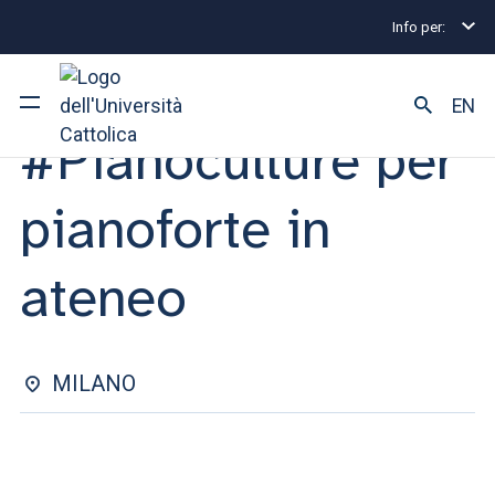
Info per:
Eventi
Milano
#Pianoculture per pianoforte in ate
LEZIONI APERTE | 02 MARZO 2026
EN
#Pianoculture per
Ateneo
pianoforte in
Corsi di studio
ateneo
Ricerca
Facoltà e campus
MILANO
SEI UNO STUDENTE ISCRITTO?