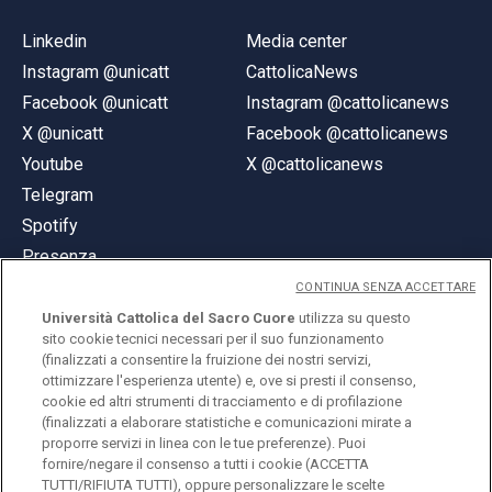
Linkedin
Media center
Instagram @unicatt
CattolicaNews
Facebook @unicatt
Instagram @cattolicanews
X @unicatt
Facebook @cattolicanews
Youtube
X @cattolicanews
Telegram
Spotify
Presenza
CONTINUA SENZA ACCETTARE
Università Cattolica del Sacro Cuore
utilizza su questo
sito cookie tecnici necessari per il suo funzionamento
(finalizzati a consentire la fruizione dei nostri servizi,
ottimizzare l'esperienza utente) e, ove si presti il consenso,
© Università Cattolica del Sacro Cuore
cookie ed altri strumenti di tracciamento e di profilazione
Largo A. Gemelli 1, 20123 Milano
(finalizzati a elaborare statistiche e comunicazioni mirate a
proporre servizi in linea con le tue preferenze). Puoi
PI 02133120150
fornire/negare il consenso a tutti i cookie (ACCETTA
TUTTI/RIFIUTA TUTTI), oppure personalizzare le scelte