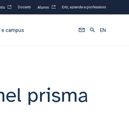
Docenti
Enti, aziende e professioni
nts
Alumni
à e campus
EN
 nel prisma