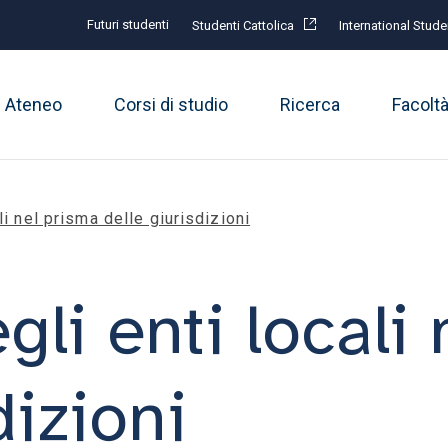
Futuri studenti
Studenti Cattolica
International Stude
Ateneo
Corsi di studio
Ricerca
Facolt
ali nel prisma delle giurisdizioni
egli enti locali
dizioni