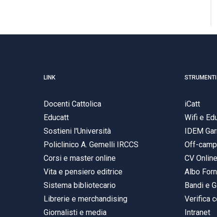
LINK
STRUMENTI
Docenti Cattolica
iCatt
Educatt
Wifi e E
Sostieni l'Università
IDEM Gar
Policlinico A. Gemelli IRCCS
Off-cam
Corsi e master online
CV Onlin
Vita e pensiero editrice
Albo Forn
Sistema bibliotecario
Bandi e G
Librerie e merchandising
Verifica c
Giornalisti e media
Intranet