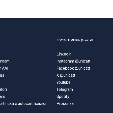
SOCIAL E MEDIA @unicatt
Linkedin
duroam
Instagram @unicatt
r AAI
Facebook @unicatt
pus
X @unicatt
e
Youtube
itori
Telegram
are
Spotify
ertificati e autocertificazioni
Presenza