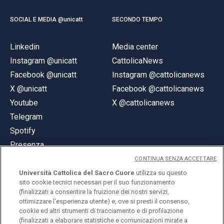
SOCIAL E MEDIA @unicatt
SECONDO TEMPO
Linkedin
Media center
Instagram @unicatt
CattolicaNews
Facebook @unicatt
Instagram @cattolicanews
X @unicatt
Facebook @cattolicanews
Youtube
X @cattolicanews
Telegram
Spotify
Presenza
CONTINUA SENZA ACCETTARE
Università Cattolica del Sacro Cuore
utilizza su questo
sito cookie tecnici necessari per il suo funzionamento
(finalizzati a consentire la fruizione dei nostri servizi,
ottimizzare l'esperienza utente) e, ove si presti il consenso,
© Università Cattolica del Sacro Cuore
cookie ed altri strumenti di tracciamento e di profilazione
Largo A. Gemelli 1, 20123 Milano
(finalizzati a elaborare statistiche e comunicazioni mirate a